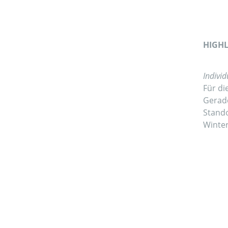
HIGHL
Individ
Für di
Gerade
Stando
Winter