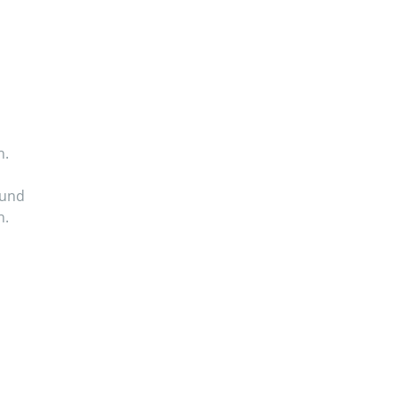
n.
 und
n.