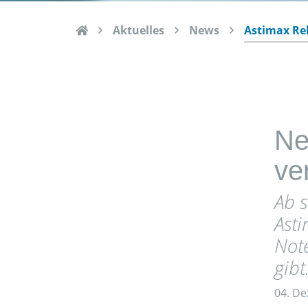
Aktuelles
News
Ne
ve
Ab s
Asti
Note
gibt
04. D